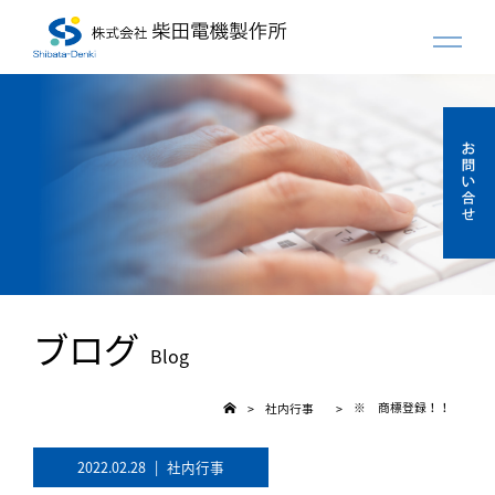
ブログ
Blog
※ 商標登録！！
社内行事
>
>
2022.02.28
|
社内行事