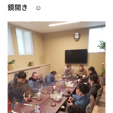
鏡開き ☺