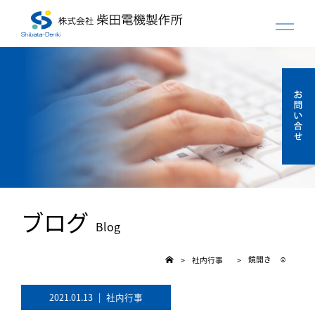
ブログ
Blog
鏡開き ☺
社内行事
>
>
2021.01.13
|
社内行事