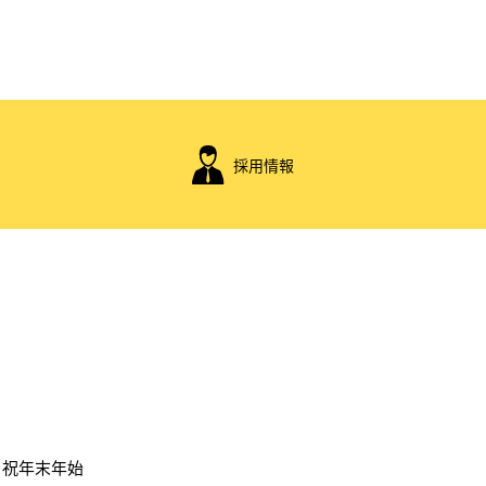
ータベースおよびそれらの2次利用によって生じ
は肖像権）の権利者の許諾なしに無断で複製、譲
採用情報
日：土日祝年末年始