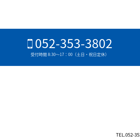
当サイトに掲載されているすべての著作物（文
た著作物）には著作権（または肖像権）が存在
渡、公開、転載、改訂、変造、配信、貸与、翻
052-353-3802
受付時間 8:30〜17：00（土日・祝日定休）
TEL.052-