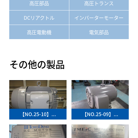
高圧部品
高圧トランス
DCリアクトル
インバーターモーター
高圧電動機
電気部品
その他の製品
【NO.25-10】...
【NO.25-09】...