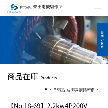
商品在庫
Products
商品在庫
低圧三相誘導電動機
>
>
>
【No.18-69】2.2kw4P200V 富士 全閉モーター
【No.18-69】2.2kw4P200V