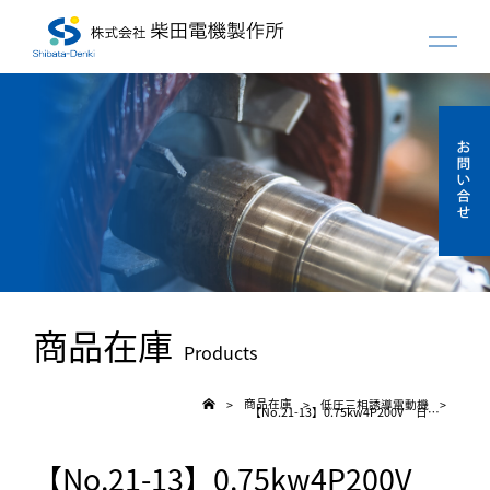
商品在庫
Products
商品在庫
低圧三相誘導電動機
>
>
>
【No.21-13】0.75kw4P200V 日立 ブレーキ付き特殊フレーム 全閉モーター
【No.21-13】0.75kw4P200V