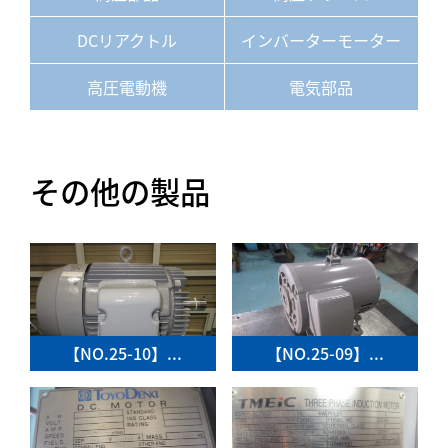
DCリアクトル
インバーターモーター
高圧電動機
電気部品
その他の製品
【NO.25-10】...
【NO.25-09】...