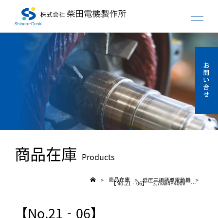
商品在庫
Products
商品在庫
低圧三相誘導電動機
>
>
>
【No.21‐06】 3.7kw4P400V 日立 全閉モーター
【No.21‐06】