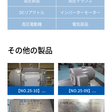
高圧部品
高圧トランス
DCリアクトル
インバーターモーター
高圧電動機
電気部品
その他の製品
【NO.25-10】...
【NO.25-09】...