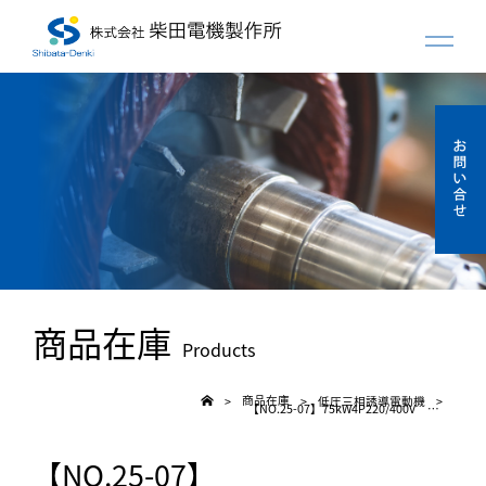
商品在庫
Products
商品在庫
低圧三相誘導電動機
>
>
>
【NO.25-07】75kW4P220/400V TIMEIC 屋外型脚取付モーター（新品）
【NO.25-07】