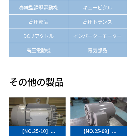
巻線型誘導電動機
キュービクル
高圧部品
高圧トランス
DCリアクトル
インバーターモーター
高圧電動機
電気部品
その他の製品
【NO.25-10】...
【NO.25-09】...