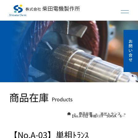
商品在庫
Products
商品在庫
高圧トランス
>
>
>
【No.A-03】単相ﾄﾗﾝｽ 50KVA 6600V 60HZ 日立
【No.A-03】単相ﾄﾗﾝｽ