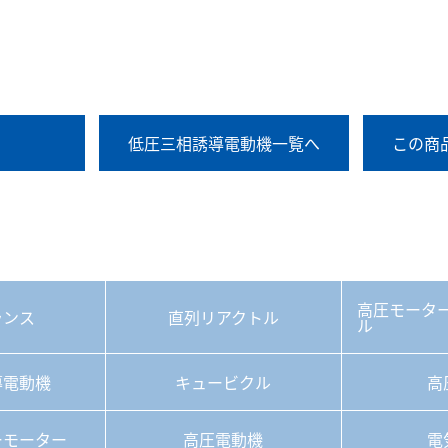
低圧三相誘導電動機一覧へ
この商
高圧モータ
ランス
直列リアクトル
ル
導電動機
キュービクル
高
ーモーター
高圧電動機
電