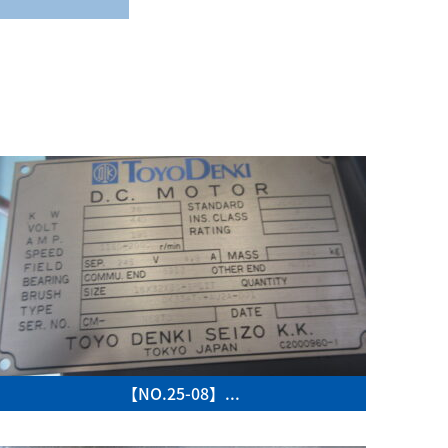
【NO.25-08】...