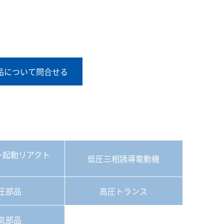
品について問合せる
ー起動リアクト
低圧三相誘導電動機
圧部品
高圧トランス
気部品