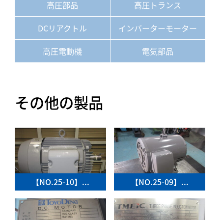
高圧部品
高圧トランス
DCリアクトル
インバーターモーター
高圧電動機
電気部品
その他の製品
【NO.25-10】...
【NO.25-09】...