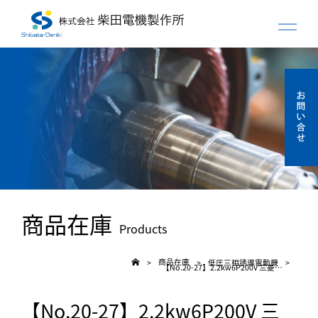
商品在庫
Products
商品在庫
低圧三相誘導電動機
>
>
>
【No.20-27】2.2kw6P200V 三菱 全閉モーター
【No.20-27】2.2kw6P200V 三