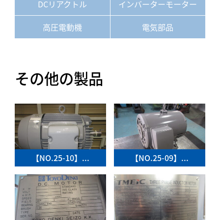
DCリアクトル
インバーターモーター
高圧電動機
電気部品
その他の製品
【NO.25-10】...
【NO.25-09】...