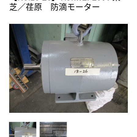
芝／荏原 防滴モーター