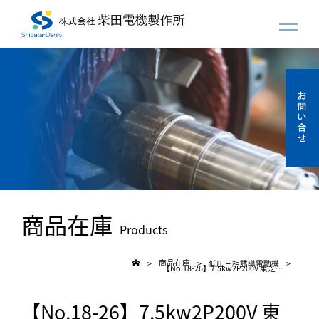
商品在庫
Products
商品在庫
低圧三相誘導電動機
>
>
>
【No.18-26】7.5kw2P200V 東芝／荏原 防滴モーター
【No.18-26】7.5kw2P200V 東