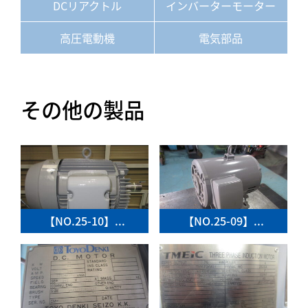
DCリアクトル
インバーターモーター
高圧電動機
電気部品
その他の製品
【NO.25-10】...
【NO.25-09】...