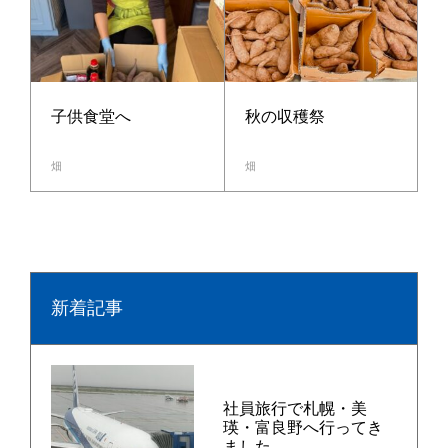
秋の収穫祭
子供食堂へ
畑
畑
新着記事
社員旅行で札幌・美
瑛・富良野へ行ってき
ました