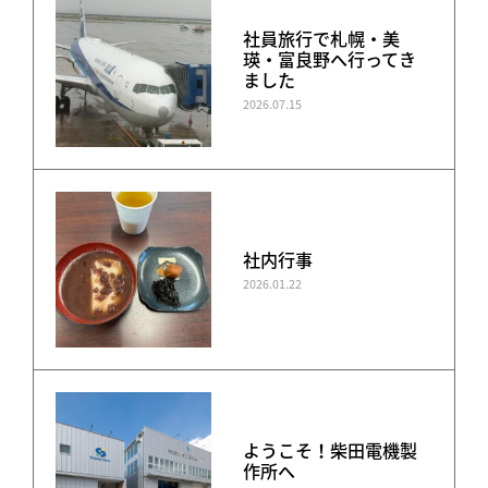
社員旅行で札幌・美
瑛・富良野へ行ってき
ました
2026.07.15
社内行事
2026.01.22
ようこそ！柴田電機製
作所へ