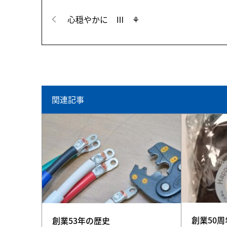
心穏やかに Ⅲ ⚘
関連記事
創業50
創業53年の歴史