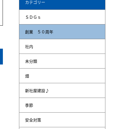
カテゴリー
ＳＤＧｓ
創業 ５０周年
社内
未分類
畑
新社屋建設♪
季節
安全対策