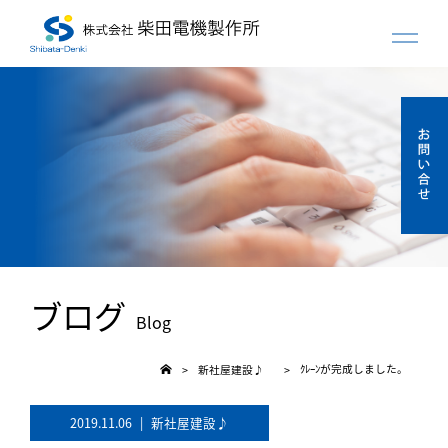
ブログ
Blog
ｸﾚｰﾝが完成しました。
新社屋建設♪
>
>
2019.11.06
|
新社屋建設♪