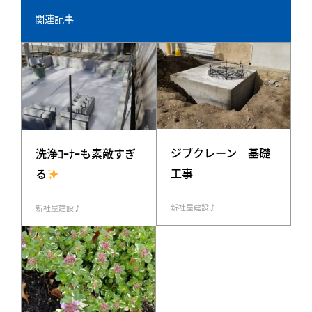
関連記事
ジブクレーン 基礎
洗浄ｺｰﾅｰも素敵すぎ
工事
る
新社屋建設♪
新社屋建設♪